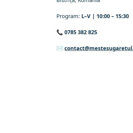
Bistrița, România
Program:
L–V | 10:00 – 15:30
📞
0785 382 825
✉️
contact@mestesugaretul