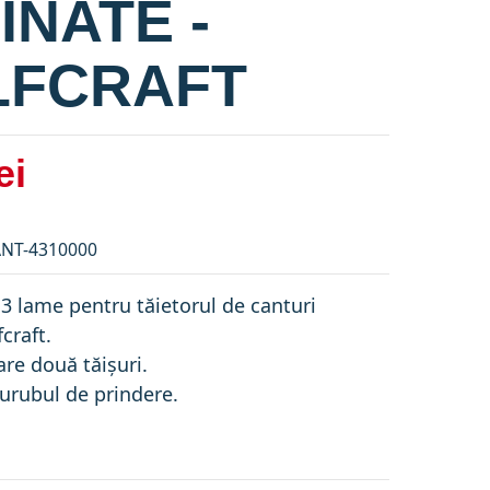
INATE -
FCRAFT
ei
ANT-4310000
 3 lame pentru tăietorul de canturi
craft.
are două tăișuri.
șurubul de prindere.