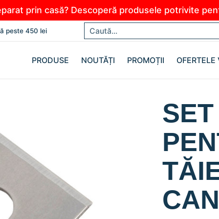
parat prin casă? Descoperă produsele potrivite pentr
E VERII
Caută...
tă peste 450 lei
PRODUSE
NOUTĂȚI
PROMOȚII
OFERTELE 
SET
PEN
TĂI
CAN