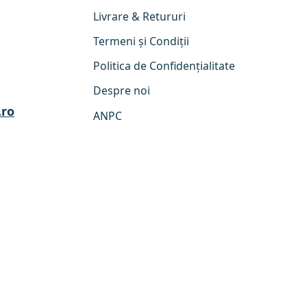
Livrare & Retururi
Termeni și Condiții
Politica de Confidențialitate
Despre noi
.ro
ANPC
Retrage-te din contract
COMPANIE ÎNREGISTRATĂ ÎN SEAP
România (Lei) RON
Meșteșugărețul
© 2026