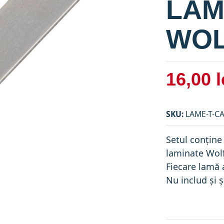
LAM
WOL
16,00 l
SKU:
LAME-T-C
Setul conține
laminate Wolf
Fiecare lamă 
Nu includ și 