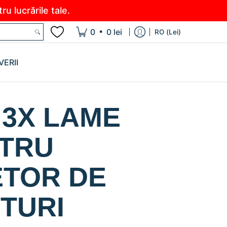
u lucrările tale.
•
0
0 lei
RO (Lei)
VERII
 3X LAME
TRU
ETOR DE
TURI