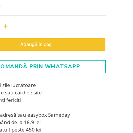
!
Adaugă în coș
COMANDĂ PRIN WHATSAPP
4 zile lucrătoare
are sau card pe site
ți fericiți
 adresă sau easybox Sameday
ând de la 18,9 lei
atuit peste 450 lei