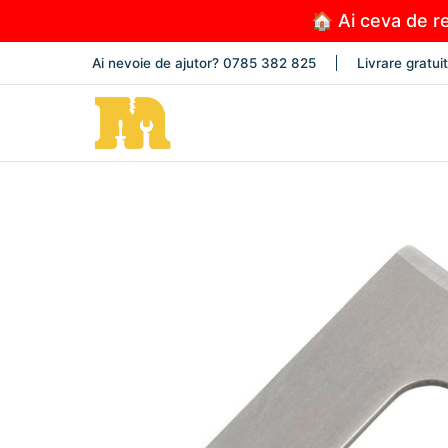
Sari la conținutul principal
🏠 Ai ceva de re
PRODUSE
NOUTĂȚI
PROMOȚII
OFERTEL
Ai nevoie de ajutor? 0785 382 825
Livrare gratui
Sari la conținutul principal