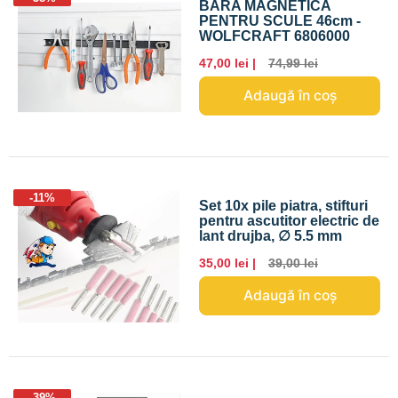
BARA MAGNETICA
PENTRU SCULE 46cm -
WOLFCRAFT 6806000
47,00 lei |
74,99 lei
Adaugă în coș
-11%
Set 10x pile piatra, stifturi
pentru ascutitor electric de
lant drujba, ∅ 5.5 mm
35,00 lei |
39,00 lei
Adaugă în coș
-39%