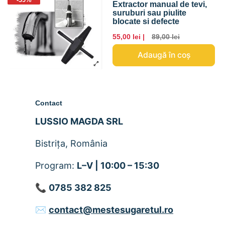
Extractor manual de tevi,
suruburi sau piulite
blocate si defecte
55,00 lei |
89,00 lei
Adaugă în coș
Contact
LUSSIO MAGDA SRL
Bistrița, România
Program:
L–V | 10:00 – 15:30
📞
0785 382 825
✉️
contact@mestesugaretul.ro