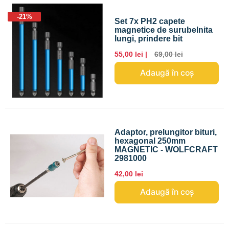
-21%
Set 7x PH2 capete
magnetice de surubelnita
lungi, prindere bit
55,00 lei |
69,00 lei
Adaugă în coș
Adaptor, prelungitor bituri,
hexagonal 250mm
MAGNETIC - WOLFCRAFT
2981000
42,00 lei
Adaugă în coș