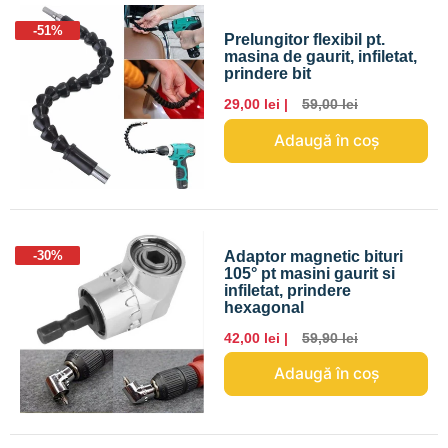
-51%
Prelungitor flexibil pt.
masina de gaurit, infiletat,
prindere bit
29,00 lei |
59,00 lei
Adaugă în coș
Adaptor magnetic bituri
-30%
105° pt masini gaurit si
infiletat, prindere
hexagonal
42,00 lei |
59,90 lei
Adaugă în coș