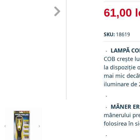
61,00 l
SKU:
18619
LAMPĂ COB
COB crește l
la dispoziție
mai mic decât
iluminare de 
MÂNER E
ENOM, cu carlig si magnet
 lucru cu COB-LED PHENOM, cu carlig si magnet media num
iniatură Lampa de lucru cu COB-LED PHENOM, cu carlig si
Miniatură Lampa de lucru cu COB-LED PH
mânerului pre
folosirea în s