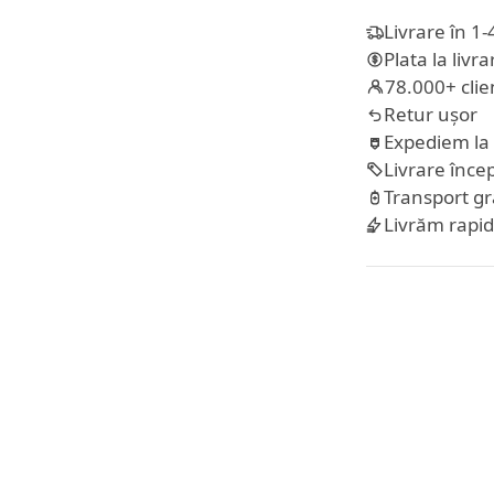
Livrare în 1-
Plata la livr
78.000+ clien
Retur ușor
Expediem la
Livrare încep
Transport gr
Livrăm rapi