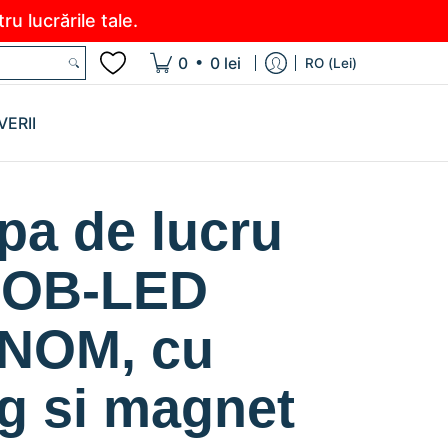
u lucrările tale.
•
0
0 lei
RO (Lei)
VERII
a de lucru
COB-LED
NOM, cu
ig si magnet