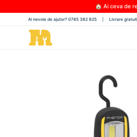
Sari la conținutul principal
🏠 Ai ceva de re
PRODUSE
NOUTĂȚI
PROMOȚII
OFERTEL
Ai nevoie de ajutor? 0785 382 825
Livrare gratui
Sari la conținutul principal