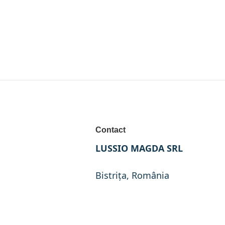
Contact
LUSSIO MAGDA SRL
Bistrița, România
Program:
L–V | 10:00 – 15:30