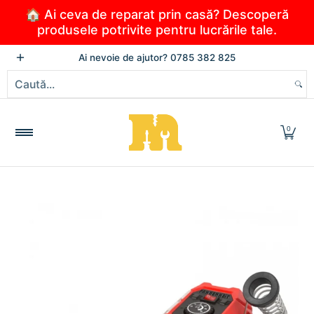
Sari la conținutul principal
🏠 Ai ceva de reparat prin casă? Descoperă
produsele potrivite pentru lucrările tale.
PRODUSE
NOUTĂȚI
PROMOȚII
OFERTELE VERII
Ai nevoie de ajutor? 0785 382 825
Caută...
0
Sari la conținutul principal