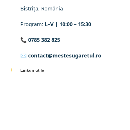
Bistrița, România
Program:
L–V | 10:00 – 15:30
📞
0785 382 825
✉️
contact@mestesugaretul.ro
Linkuri utile
COMPANIE ÎNREGISTRATĂ ÎN SEAP