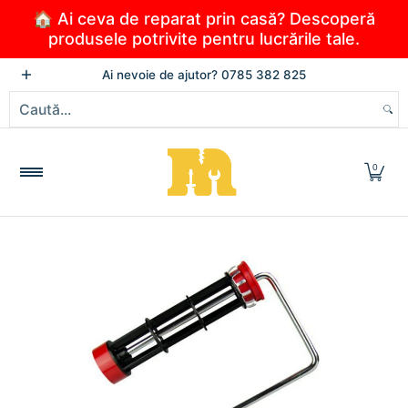
Sari la conținutul principal
🏠 Ai ceva de reparat prin casă? Descoperă
produsele potrivite pentru lucrările tale.
PRODUSE
NOUTĂȚI
PROMOȚII
OFERTELE VERII
Ai nevoie de ajutor? 0785 382 825
Caută...
0
Sari la conținutul principal